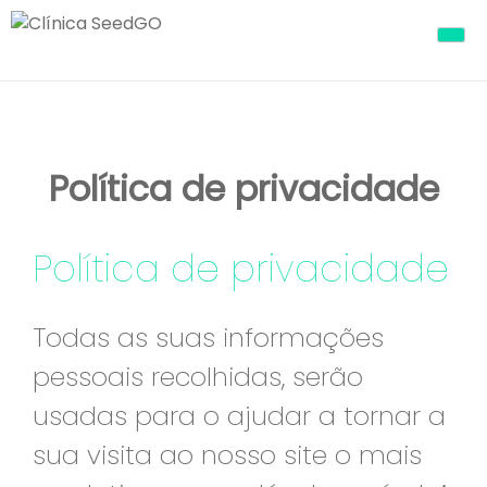
Skip
SeedGO Saúde
Clínica SeedGO fica no Porto e tem
to
content
como principal valência a Terapia
da Fala e a sua equipa de
terapeutas da fala.
Política de privacidade
Política de privacidade
Todas as suas informações
pessoais recolhidas, serão
usadas para o ajudar a tornar a
sua visita ao nosso site o mais