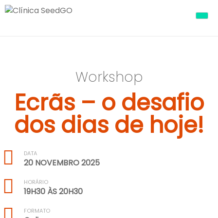
Skip
SeedGO Saúde
Clínica SeedGO fica no Porto e tem
to
content
como principal valência a Terapia
da Fala e a sua equipa de
terapeutas da fala.
Workshop
Ecrãs – o desafio
dos dias de hoje!
DATA
20 NOVEMBRO 2025
HORÁRIO
19H30 ÀS 20H30
FORMATO