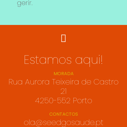
gerir.
Estamos aqui!
MORADA
Rua Aurora Teixeira de Castro
21
4250-552 Porto
CONTACTOS
ola@seedgosaude.pt