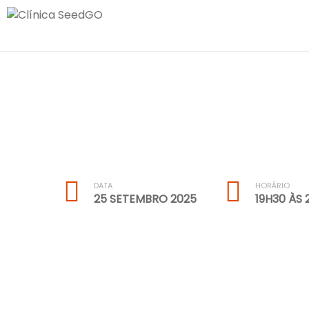
Skip
SeedGO Saúde
Clínica SeedGO fica no Porto e tem c
to
content
fala.
DATA
HORÁRIO
25 SETEMBRO 2025
19H30 ÀS 