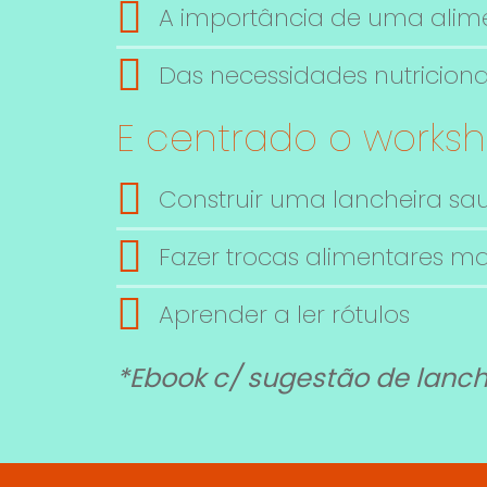
A importância de uma alim
Das necessidades nutricionai
E centrado o works
Construir uma lancheira sa
Fazer trocas alimentares ma
Aprender a ler rótulos
*Ebook c/ sugestão de lanch