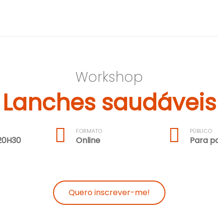
omo principal valência a Terapia da F
Workshop
Lanches saudáveis
FORMATO
PÚBLICO
20H30
Online
Para pa
Quero inscrever-me!