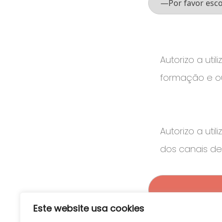
Autorizo a ut
formação e ou
Autorizo a uti
dos canais d
Estabelecimento
registado na ERS com
o nº E171184;
Este website usa cookies