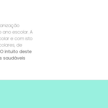
ganização
o ano escolar. A
olar e com isto
colares, de
O intuito deste
s saudáveis