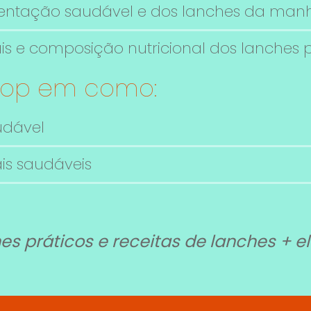
entação saudável e dos lanches da manh
s e composição nutricional dos lanches po
hop em como:
udável
is saudáveis
es práticos e receitas de lanches + e