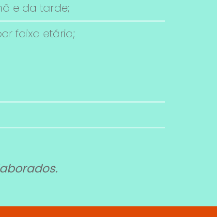
ã e da tarde;
r faixa etária;
laborados.