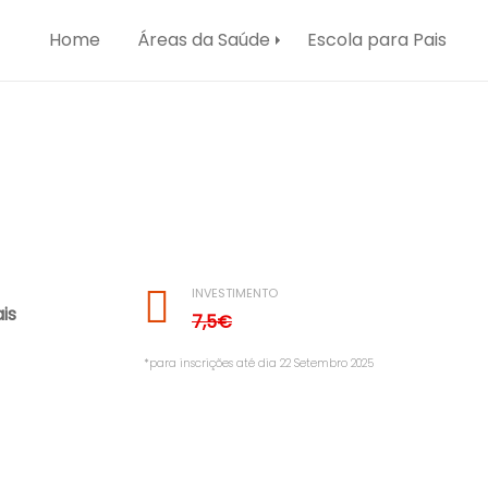
ala e a sua equipa de terapeutas da
Home
Áreas da Saúde
Escola para Pais
INVESTIMENTO
*5€
is
7,5€
*para inscrições até dia 22 Setembro 2025